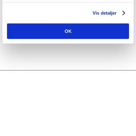
Ring til os i dag på
71 71 71 63
eller send os en e-mail på
bilflex@gmail.com
og lad os tage en snak om alle fordelene ved
Vis detaljer
leasing.
OK