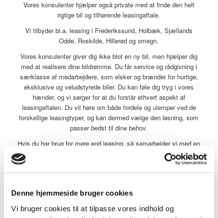
Vores konsulenter hjælper også private med at finde den helt
rigtige bil og tilhørende leasingaftale.
Vi tilbyder bl.a. leasing i Frederikssund, Holbæk, Sjællands
Odde, Roskilde, Hillerød og omegn.
Vores konsulenter giver dig ikke blot en ny bil, men hjælper dig
med at realisere dine bildrømme. Du får service og rådgivning i
særklasse af medarbejdere, som elsker og brænder for hurtige,
eksklusive og veludstyrede biler. Du kan føle dig tryg i vores
hænder, og vi sørger for at du forstår ethvert aspekt af
leasingaftalen. Du vil høre om både fordele og ulemper ved de
forskellige leasingtyper, og kan dermed vælge den løsning, som
passer bedst til dine behov.
Hvis du har brug for mere end leasing, så samarbejder vi med en
række stærke partnere indenfor tuning, styling, fælge og andet
biltilbehør.
Kontakt Bilflex
Denne hjemmeside bruger cookies
Vi bruger cookies til at tilpasse vores indhold og