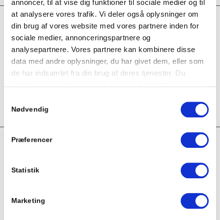
annoncer, til at vise dig funktioner til sociale medier og til
at analysere vores trafik. Vi deler også oplysninger om
din brug af vores website med vores partnere inden for
sociale medier, annonceringspartnere og
analysepartnere. Vores partnere kan kombinere disse
data med andre oplysninger, du har givet dem, eller som
Claus Madsen
de har indsamlet fra din brug af deres tjenester. Du
Adm. Direktør
samtykker til vores cookies, hvis du fortsætter med at
anvende vores hjemmeside.
Samtykkevalg
Nødvendig
Præferencer
Statistik
Kontakt os
Marketing